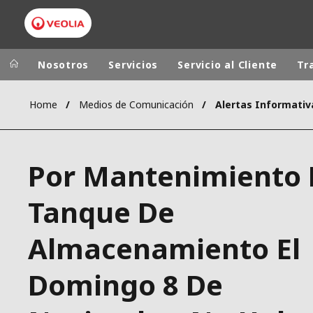
Nosotros
Servicios
Servicio al Cliente
Tr
Home
Medios de Comunicación
Alertas Informativ
Grupo Veolia
Presencia
AMÉRICA LAT
VEOLIA.COM
Por Mantenimiento
AUSTRALIA Y
CAMPUS
EUROPA
Tanque De
FUNDACIÓN
INSTITUTO
Almacenamiento El
Domingo 8 De