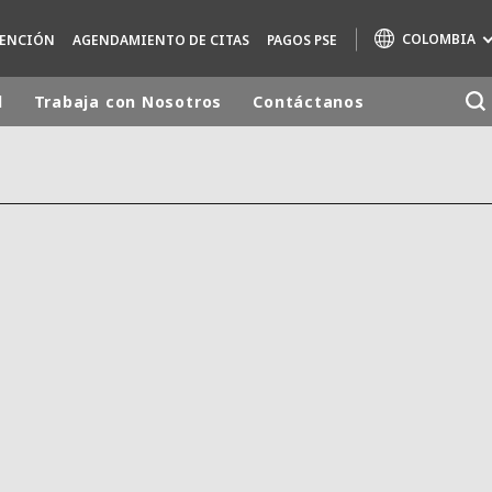
COLOMBIA
TENCIÓN
AGENDAMIENTO DE CITAS
PAGOS PSE
d
Trabaja con Nosotros
Contáctanos
Marcas de especialidad
AIR QUALITY
ENGINEERING & CONSULTING
HAZARDOUS WASTE EUROPE
INDUSTRIAS SOLUCIONES GLOBALES
NUCLEAR SOLUTIONS
OFIS
SEDE BENELUX
VEOLIA AGRICULTURE