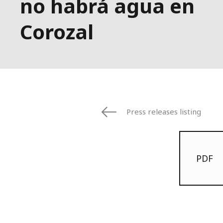
no habrá agua en
Corozal
Press releases listing
PDF