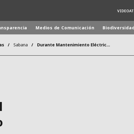
VIDEOA
ansparencia
Medios de Comunicación
Biodiversida
as
Sabana
Durante Mantenimiento Eléctrico de Afinia, el martes 20 de febrero no habrá agua en Corozal
 mundial
INA
NORTEAMÉRICA
 NUEVA ZELANDA
ÁFRICA Y ORIENTE MEDIO
ÁSIA
l
o