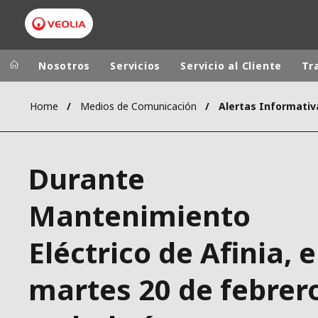
Nosotros
Servicios
Servicio al Cliente
Tr
Home
Medios de Comunicación
Alertas Informativ
Grupo Veolia
Presencia
AMÉRICA LAT
VEOLIA.COM
Durante
AUSTRALIA Y
CAMPUS
EUROPA
Mantenimiento
FUNDACIÓN
INSTITUTO
Eléctrico de Afinia, e
martes 20 de febrer