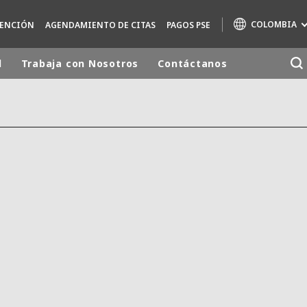
COLOMBIA
TENCIÓN
AGENDAMIENTO DE CITAS
PAGOS PSE
d
Trabaja con Nosotros
Contáctanos
Marcas de especialidad
AIR QUALITY
ENGINEERING & CONSULTING
HAZARDOUS WASTE EUROPE
INDUSTRIAS SOLUCIONES GLOBALES
NUCLEAR SOLUTIONS
OFIS
SEDE BENELUX
VEOLIA AGRICULTURE